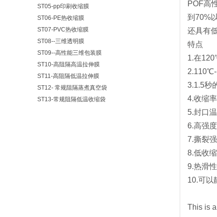
POF
ST05-pp印刷收缩膜
到70%
ST06-PE热收缩膜
ST07-PVC热收缩膜
还具有
ST08--三维透明膜
特点
ST09--高性能三维包装膜
1.在1
ST10-高阻隔高温拉伸膜
2.11
ST11-高阻隔低温拉伸膜
3.1.5
ST12- 常规阻隔蒸煮真空袋
4.收缩
ST13-常规阻隔低温收缩袋
5.封口
6.高强
7.撕裂
8.低收
9.热滑
10.可
This is a