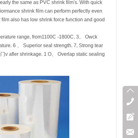
nearly the same as PVC shrink film's. With quick
ormance shrink film can perform perfectly even
ilm also has low shrink force function and good
perature range, from1100C -1800C. 3、 Owck
ure. 6 、 Superior seal strength. 7, Strong tear
e门v afler shrinkage. 1 O、 Overlap static sealing