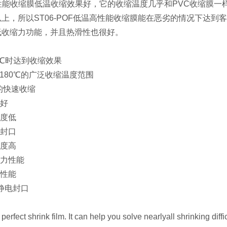
高性能收缩膜低温收缩效果好，它的收缩温度几乎和PVC收缩膜
以上，所以ST06-POF低温高性能收缩膜能在恶劣的情况下达到客
低收缩力功能，并且热滑性也很好。
20℃时达到收缩效果
0℃-180℃的广泛收缩温度范围
秒的快速收缩
率好
温度低
度封口
强度高
缩力性能
性性能
以静电封口
 perfect shrink film. It can help you solve nearlyall shrinking di