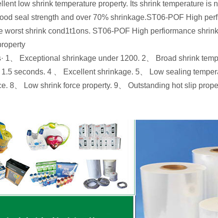
llent low shrink temperature property. Its shrink temperature is 
good seal strength and over 70% shrinkage.ST06-POF High perfi
e worst shrink cond1t1ons. ST06-POF High perfiormance shrink f
 property
s· 1、 Exceptional shrinkage under 1200. 2、 Broad shrink tem
n 1.5 seconds. 4 、 Excellent shrinkage. 5、 Low sealing temperat
ce. 8、 Low shrink force property. 9、 Outstanding hot slip prop
y