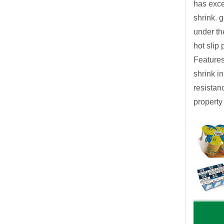
has exce
shrink. 
under th
hot slip
Feature
shrink i
resistan
propert