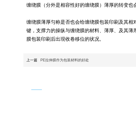
缠绕膜（分外是相容性好的缠绕膜）薄厚的转变也
缠绕膜薄厚匀称是否也会给缠绕膜包装印刷及其相
键，支撑力的操纵与缠绕膜的材料、薄厚、及其薄
膜包装印刷后出現收卷移位的状况。
上一篇
PE拉伸膜作为包装材料的好处
联系我们
手机：
13342028888，13920075988，13302000916，
电话：
022-68587918 68581986 68580916 68580918
邮箱：
87516676@qq.com
地址：
天津市静海区大邱庄满井子工业区